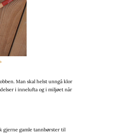
a
jobben. Man skal helst unngå klor
lser i innelufta og i miljøet når
uk gjerne gamle tannbørster til