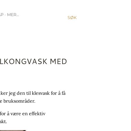
AP
MER…
SØK
BALKONGVASK MED
er jeg den til klesvask for å få
re bruksområder.
for å være en effektiv
skt.