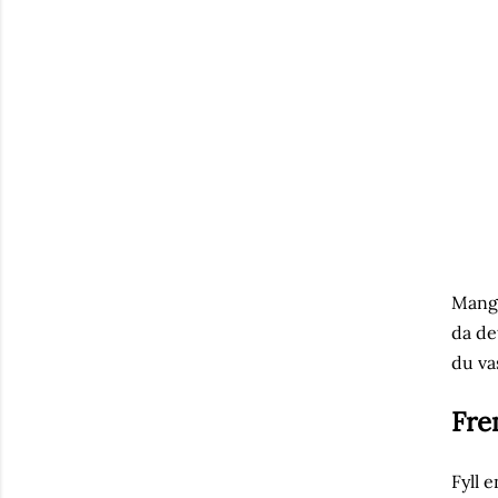
Mange
da de
du va
Fre
Fyll 