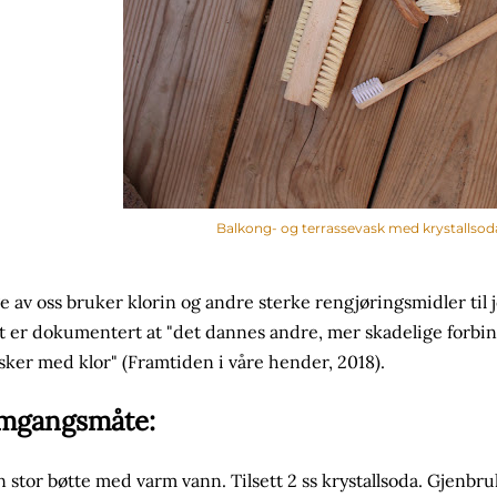
Balkong- og terrassevask med krystallsod
 av oss bruker klorin og andre sterke rengjøringsmidler til 
t er dokumentert at "det dannes andre, mer skadelige forbinde
sker med klor" (Framtiden i våre hender, 2018).
mgangsmåte:
en stor bøtte med varm vann. Tilsett 2 ss krystallsoda. Gjenbr