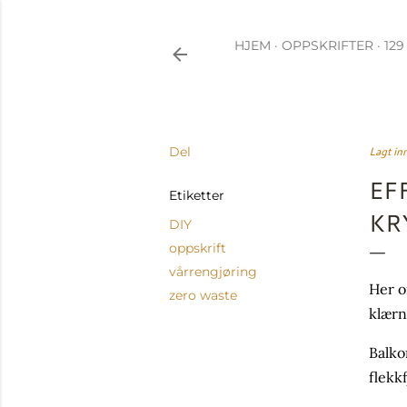
HJEM
OPPSKRIFTER
12
Del
Lagt in
EF
Etiketter
KR
DIY
oppskrift
vårrengjøring
Her o
zero waste
klærn
Balko
flekk