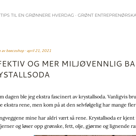
Gå til hovedinnhold
9 TIPS TIL EN GRØNNERE HVERDAG
GRØNT ENTREPRENØRSK
n av
beecoshop
april 21, 2021
FEKTIV OG MER MILJØVENNLIG 
YSTALLSODA
m dagen ble jeg ekstra fascinert av krystallsoda. Vanligvis bruk
e ekstra rene, men kom på at den selvfølgelig har mange fle
ngveggene mine har aldri vært så rene. Krystallsoda er kjent 
fjerner og løser opp grønske, fett, olje, gjørme og lignende ra