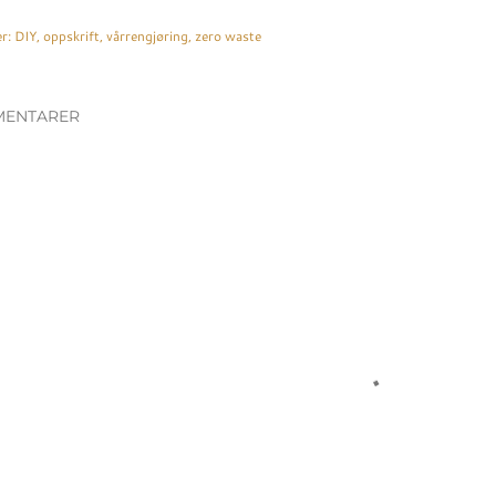
r:
DIY
oppskrift
vårrengjøring
zero waste
ENTARER