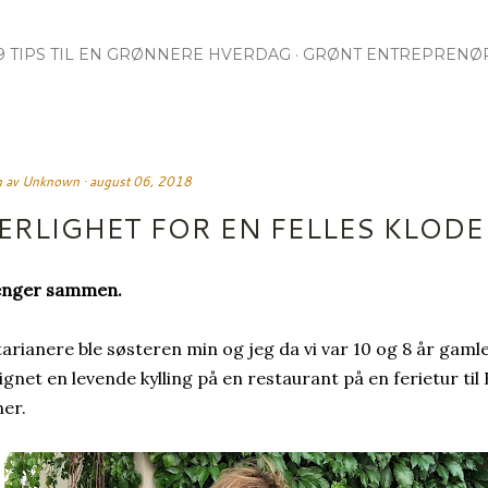
Gå til hovedinnhold
9 TIPS TIL EN GRØNNERE HVERDAG
GRØNT ENTREPRENØ
n av
Unknown
august 06, 2018
ÆRLIGHET FOR EN FELLES KLODE
henger sammen.
arianere ble søsteren min og jeg da vi var 10 og 8 år gamle
ignet en levende kylling på en restaurant på en ferietur til 
er.