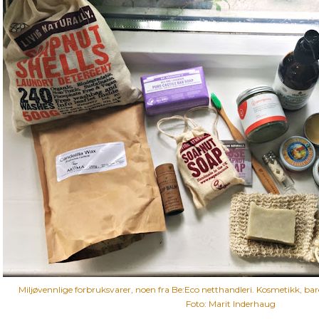
Miljøvennlige forbruksvarer, noen fra Be:Eco netthandleri. Kosmetikk, b
Foto: Marit Inderhaug