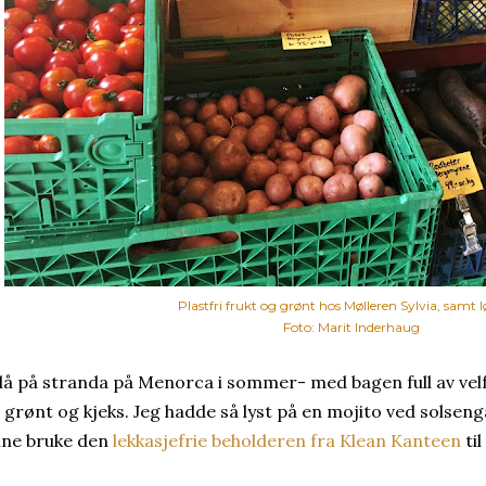
Plastfri frukt og grønt hos Mølleren Sylvia, samt l
Foto: Marit Inderhaug
 lå på stranda på Menorca i sommer- med bagen full av vel
, grønt og kjeks. Jeg hadde så lyst på en mojito ved solsen
nne bruke den
lekkasjefrie beholderen fra Klean Kanteen
ti