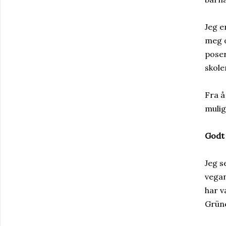
Jeg e
meg o
poser
skole
Fra å
mulig
Godt 
Jeg s
vegan
har v
Grün