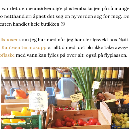
 var det denne unødvendige plastemballasjen på så mange
o netthandleri åpnet det seg en ny verden seg for meg. Det 
esten handlet hele butikken 😊
llsposer
som jeg har med når jeg handler løsvekt hos Nøtt
n Kanteen termokopp
er alltid med, det blir ikke take away
oflaske
med vann kan fylles på over alt, også på flyplassen.