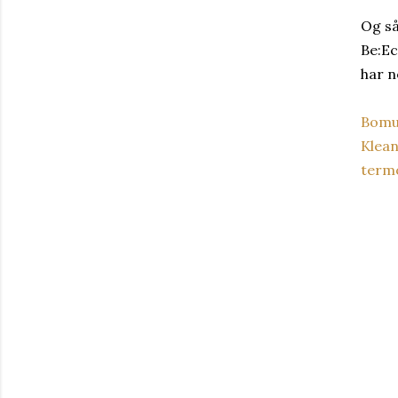
Og så
Be:Ec
har n
Bomu
Klea
term