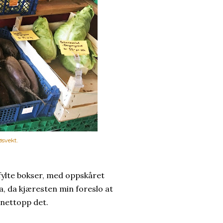
øsvekt.
fylte bokser, med oppskåret
ga, da kjæresten min foreslo at
l nettopp det.