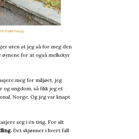
arit Inderhaug
nger uten at jeg så for meg den
ke øynene for at også melkekyr
sjere meg for miljøet, jeg
r og ungdom, så fikk jeg et
onal, Norge. Og jeg var knapt
jere seg i én ting. For alt
ling.
Det skjønner i hvert fall