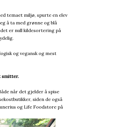
med temaet miljø, spurte en elev
jeg å ta med grønne og blå
det er null kildesortering på
ydelig.
ologisk og vegansk og mest
 smitter.
Både når det gjelder å spise
lsekostbutikker, siden de også
unerius og Life Foodstore på