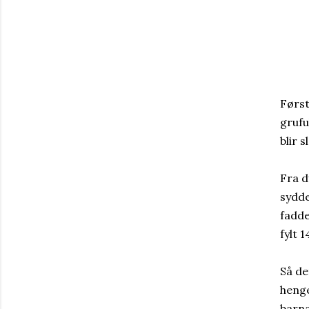
Først
grufu
blir 
Fra d
sydde
fadde
fylt 1
Så de
henge
barna