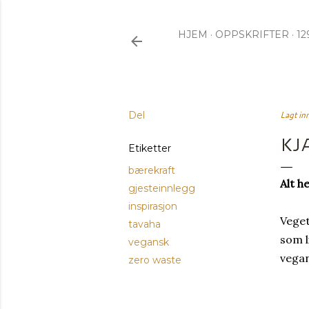
HJEM
OPPSKRIFTER
12
Del
Lagt in
KJ
Etiketter
bærekraft
Alt 
gjesteinnlegg
inspirasjon
Veget
tavaha
som l
vegansk
vegan
zero waste