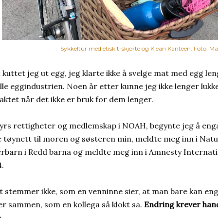
Sykkeltur med etisk t-skjorte og Klean Kanteen. Foto: M
 kuttet jeg ut egg, jeg klarte ikke å svelge mat med egg le
lle eggindustrien. Noen år etter kunne jeg ikke lenger luk
slaktet når det ikke er bruk for dem lenger.
yrs rettigheter og medlemskap i NOAH, begynte jeg å enga
 tøynett til moren og søsteren min, meldte meg inn i Natu
rbarn i Redd barna og meldte meg inn i Amnesty Internati
4.
t stemmer ikke, som en venninne sier, at man bare kan engas
r sammen, som en kollega så klokt sa.
Endring krever hand
.