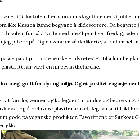
r lærer i Osloskolen. I en samfunnsfagstime der vi jobbet 
m ikke klassen kunne begynne å kildesortere. Da begynte 
 til skolen, for så å ta de med meg hjem hver fredag, siden 
n jeg jobber på. Og elevene er så dedikerte, at det er helt n
 passe på at produktene ikke er dyretestet, til å handle øk
 plastfritt har vært en fin bevissthetsreise.
for meg, godt for dyr og miljø. Og et positivt engasjement
er at familie, venner og kollegaer tar andre og bedre valg. 
sk mat, og å redusere plastforbruket. Jeg har alltid likt he
ært gode på veganske produkter. Favorittene er Sunkost G
erløkka.