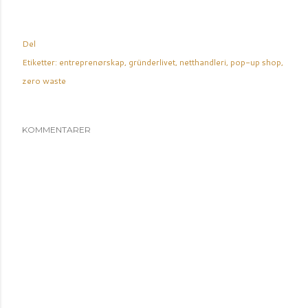
Del
Etiketter:
entreprenørskap
gründerlivet
netthandleri
pop-up shop
zero waste
KOMMENTARER