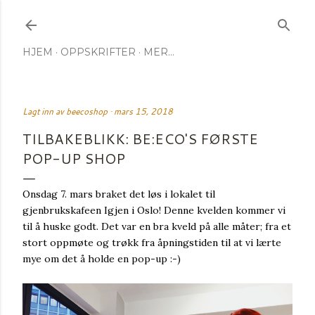
Gå til hovedinnhold
HJEM
OPPSKRIFTER
MER…
Lagt inn av
beecoshop
mars 15, 2018
TILBAKEBLIKK: BE:ECO'S FØRSTE
POP-UP SHOP
Onsdag 7. mars braket det løs i lokalet til
gjenbrukskafeen Igjen i Oslo! Denne kvelden kommer vi
til å huske godt. Det var en bra kveld på alle måter; fra et
stort oppmøte og trøkk fra åpningstiden til at vi lærte
mye om det å holde en pop-up :-)