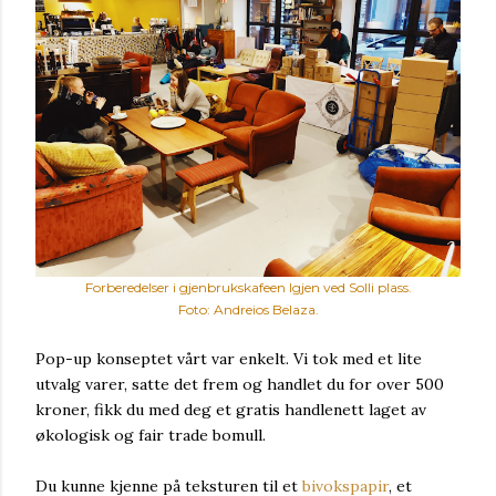
Forberedelser i gjenbrukskafeen Igjen ved Solli plass.
Foto: Andreios Belaza.
Pop-up konseptet vårt var enkelt. Vi tok med et lite
utvalg varer, satte det frem og handlet du for over 500
kroner, fikk du med deg et gratis handlenett laget av
økologisk og fair trade bomull.
Du kunne kjenne på teksturen til et
bivokspapir
, et