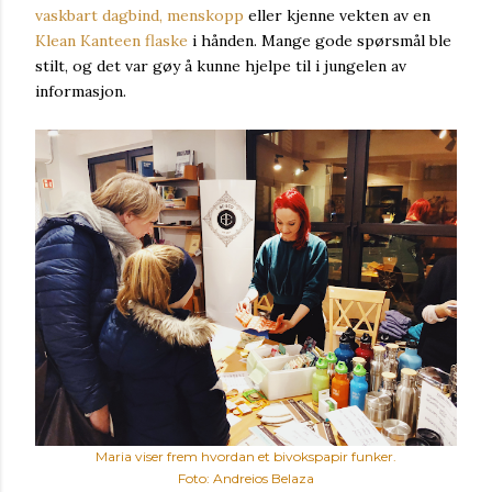
vaskbart dagbind, menskopp
eller kjenne vekten av en
Klean Kanteen flaske
i hånden. Mange gode spørsmål ble
stilt, og det var gøy å kunne hjelpe til i jungelen av
informasjon.
Maria viser frem hvordan et bivokspapir funker.
Foto: Andreios Belaza