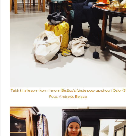
Takk til alle som kom innom Be:Eco's første pop-up shop i Oslo <3
Foto: Andreios Belaza