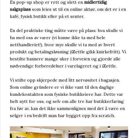
En pop-up shop er rett og slett en
midlertidig
salgsplass
som leies ut til en online aktør, om det er i en
kafé, fysisk butikk eller på et senter.
En del praktiske ting måtte være på plass: hva skulle vi
ha med oss av varer (vi kunne ikke ta med hele
netthandleriet!), hvor mye skulle vi ta med av hvert
produkt og betalingsløsning (iZettle gikk knirkefritt). Vi
bestilte bannere mange uker i forveien og gjorde alle
nødvendige forberedelser i varelageret og i iZettle.
Vi stilte opp skjerpede med litt nervøsitet i bagasjen.
Som online gründere er vi ikke vant til den daglige
kundekontakten som fysiske butikkeiere har. Dette var
helt nytt for oss, og selv om alle tre har butikkerfaring
fra før av, kan det ikke sammenlignes med det å være en
selger i en bedrift man har bygget opp fra scratch.